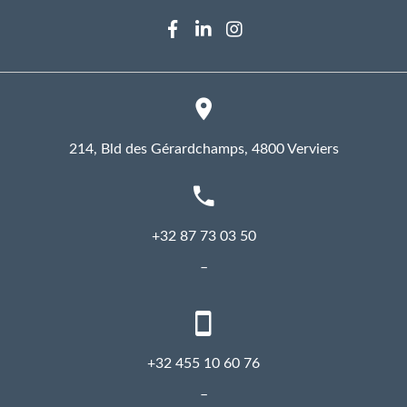
suivez-
suivez-
suivez-
nous
nous
nous
sur
sur
sur
Facebook
LinkedIn
Instagram
214, Bld des Gérardchamps, 4800 Verviers
+32 87 73 03 50
+32 455 10 60 76